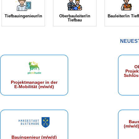
Tiefbauingenieur/in
Oberbauleiter/in
Bauleiter/in Tie
Tiefbau
NEUES
Ob
Projek
Schlüss
Projektmanager in der
E‑Mobilität (m/w/d)
Baust
(m/w/d)
Bauingenieur (m/w/d)