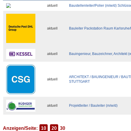
aktuell
Baustellenleiter/Polier (m/w/d) Schlüss
aktuell
Bauleiter Packstation Raum Karlsruhe/R
aktuell
Bauingenieur, Bauzeichner, Architekt (
ARCHITEKT / BAUINGENIEUR / BAUT
aktuell
STUTTGART
aktuell
Projektleiter / Bauleiter (m/w/d)
Anzeigen/Seite:
10
20
30