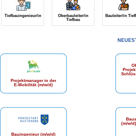
Tiefbauingenieur/in
Oberbauleiter/in
Bauleiter/in Tie
Tiefbau
NEUES
Ob
Projek
Schlüss
Projektmanager in der
E‑Mobilität (m/w/d)
Baust
(m/w/d)
Bauingenieur (m/w/d)