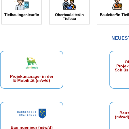
Tiefbauingenieur/in
Oberbauleiter/in
Bauleiter/in Tie
Tiefbau
NEUES
Ob
Projek
Schlüss
Projektmanager in der
E‑Mobilität (m/w/d)
Baust
(m/w/d)
Bauingenieur (m/w/d)