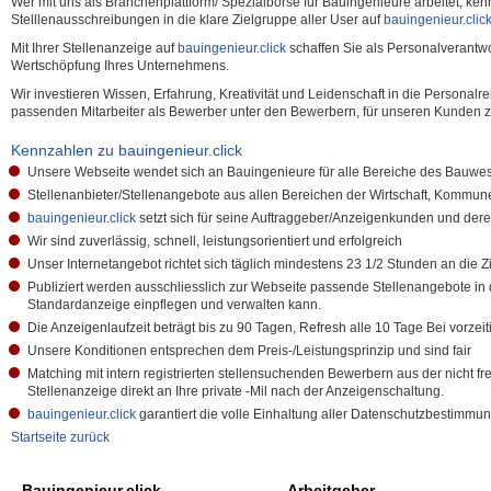
Wer mit uns als Branchenplattform/ Spezialbörse für Bauingenieure arbeitet, kenn
Stelllenausschreibungen in die klare Zielgruppe aller User auf
bauingenieur.clic
Mit Ihrer Stellenanzeige auf
bauingenieur.click
schaffen Sie als Personalverantwor
Wertschöpfung Ihres Unternehmens.
Wir investieren Wissen, Erfahrung, Kreativität und Leidenschaft in die Personal
passenden Mitarbeiter als Bewerber unter den Bewerbern, für unseren Kunden 
Kennzahlen zu bauingenieur.click
Unsere Webseite wendet sich an Bauingenieure für alle Bereiche des Bauwe
Stellenanbieter/Stellenangebote aus allen Bereichen der Wirtschaft, Kommun
bauingenieur.click
setzt sich für seine Auftraggeber/Anzeigenkunden und dere
Wir sind zuverlässig, schnell, leistungsorientiert und erfolgreich
Unser Internetangebot richtet sich täglich mindestens 23 1/2 Stunden an die 
Publiziert werden ausschliesslich zur Webseite passende Stellenangebote i
Standardanzeige einpflegen und verwalten kann.
Die Anzeigenlaufzeit beträgt bis zu 90 Tagen, Refresh alle 10 Tage Bei vorzei
Unsere Konditionen entsprechen dem Preis-/Leistungsprinzip und sind fair
Matching mit intern registrierten stellensuchenden Bewerbern aus der nicht 
Stellenanzeige direkt an Ihre private -Mil nach der Anzeigenschaltung.
bauingenieur.click
garantiert die volle Einhaltung aller Datenschutzbestimm
Startseite zurück
Bauingenieur.click
Arbeitgeber