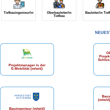
Tiefbauingenieur/in
Oberbauleiter/in
Bauleiter/in Tie
Tiefbau
NEUES
Ob
Projek
Schlüss
Projektmanager in der
E‑Mobilität (m/w/d)
Baust
(m/w/d)
Bauingenieur (m/w/d)