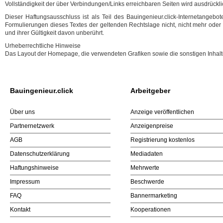
Vollständigkeit der über Verbindungen/Links erreichbaren Seiten wird ausdrückl
Dieser Haftungsausschluss ist als Teil des Bauingenieur.click-Internetangeb
Formulierungen dieses Textes der geltenden Rechtslage nicht, nicht mehr oder n
und ihrer Gültigkeit davon unberührt.
Urheberrechtliche Hinweise
Das Layout der Homepage, die verwendeten Grafiken sowie die sonstigen Inhalte
Bauingenieur.click
Arbeitgeber
Über uns
Anzeige veröffentlichen
Partnernetzwerk
Anzeigenpreise
AGB
Registrierung kostenlos
Datenschutzerklärung
Mediadaten
Haftungshinweise
Mehrwerte
Impressum
Beschwerde
FAQ
Bannermarketing
Kontakt
Kooperationen