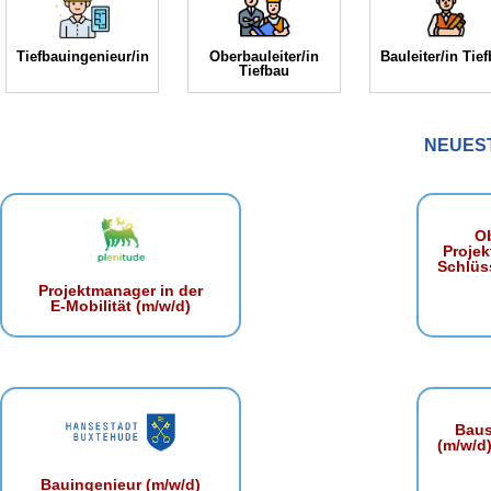
Tiefbauingenieur/in
Oberbauleiter/in
Bauleiter/in Tie
Tiefbau
NEUES
Ob
Projek
Schlüss
Projektmanager in der
E‑Mobilität (m/w/d)
Baust
(m/w/d)
Bauingenieur (m/w/d)