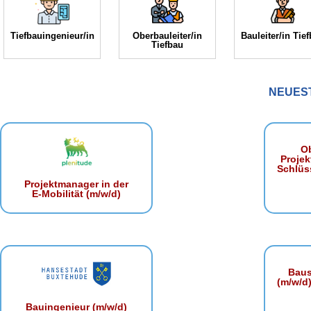
Tiefbauingenieur/in
Oberbauleiter/in
Bauleiter/in Tie
Tiefbau
NEUES
Ob
Projek
Schlüss
Projektmanager in der
E‑Mobilität (m/w/d)
Baust
(m/w/d)
Bauingenieur (m/w/d)