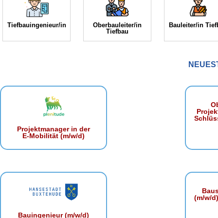
Tiefbauingenieur/in
Oberbauleiter/in
Bauleiter/in Tie
Tiefbau
NEUES
Ob
Projek
Schlüss
Projektmanager in der
E‑Mobilität (m/w/d)
Baust
(m/w/d)
Bauingenieur (m/w/d)