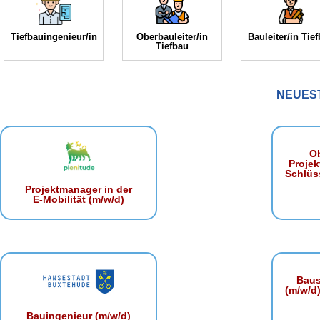
Tiefbauingenieur/in
Oberbauleiter/in
Bauleiter/in Tie
Tiefbau
NEUES
Ob
Projek
Schlüss
Projektmanager in der
E‑Mobilität (m/w/d)
Baust
(m/w/d)
Bauingenieur (m/w/d)