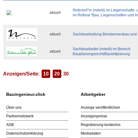
Referent*in (m/w/d) im Liegenschaft
aktuell
im Referat "Bau, Liegenschaften und In
aktuell
Sachbearbeitung Brückenneubau und -
Sachbearbeiter (m/w/d) im Bereich
aktuell
Bauplanungsrecht/Bauleitplanung
Anzeigen/Seite:
10
20
30
Bauingenieur.click
Arbeitgeber
Über uns
Anzeige veröffentlichen
Partnernetzwerk
Anzeigenpreise
AGB
Registrierung kostenlos
Datenschutzerklärung
Mediadaten