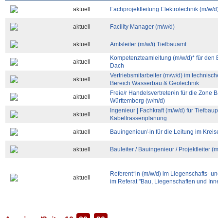
aktuell
Fachprojektleitung Elektrotechnik (m/w/d
aktuell
Facility Manager (m/w/d)
aktuell
Amtsleiter (m/w/i) Tiefbauamt
Kompetenzteamleitung (m/w/d)* für den
aktuell
Dach
Vertriebsmitarbeiter (m/w/d) im technisc
aktuell
Bereich Wasserbau & Geotechnik
Freie/r Handelsvertreter/in für die Zone
aktuell
Württemberg (w/m/d)
Ingenieur | Fachkraft (m/w/d) für Tiefba
aktuell
Kabeltrassenplanung
aktuell
Bauingenieur/-in für die Leitung im Krei
aktuell
Bauleiter / Bauingenieur / Projektleiter (
Referent*in (m/w/d) im Liegenschafts-
aktuell
im Referat "Bau, Liegenschaften und Inne