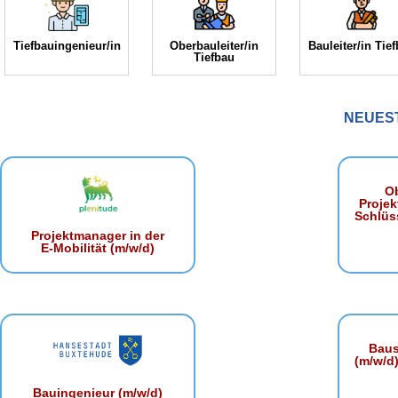
Tiefbauingenieur/in
Oberbauleiter/in
Bauleiter/in Tie
Tiefbau
NEUES
Ob
Projek
Schlüss
Projektmanager in der
E‑Mobilität (m/w/d)
Baust
(m/w/d)
Bauingenieur (m/w/d)