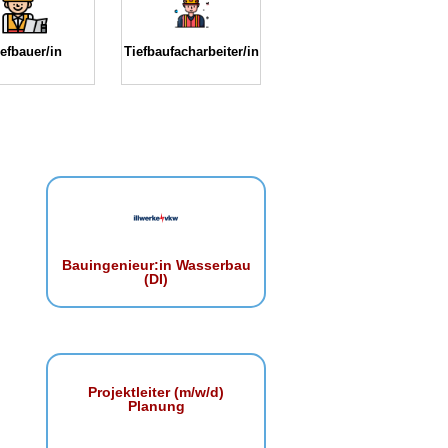
iefbauer/in
Tiefbaufacharbeiter/in
Bauingenieur:in Wasserbau
(DI)
Projektleiter (m/w/d)
Planung