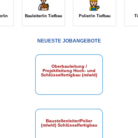
r/in
Bauleiter/in Tiefbau
Polier/in Tiefbau
T
NEUESTE JOBANGEBOTE
Oberbauleitung /
Projektleitung Hoch- und
Schlüsselfertigbau (m/w/d)
Baustellenleiter/Polier
(m/w/d) Schlüsselfertigbau