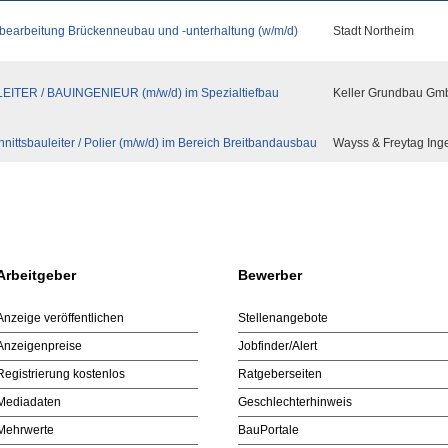
bearbeitung Brückenneubau und -unterhaltung (w/m/d)
Stadt Northeim
EITER / BAUINGENIEUR (m/w/d) im Spezialtiefbau
Keller Grundbau G
nittsbauleiter / Polier (m/w/d) im Bereich Breitbandausbau
Wayss & Freytag Ing
Arbeitgeber
Bewerber
Anzeige veröffentlichen
Stellenangebote
Anzeigenpreise
Jobfinder/Alert
Registrierung kostenlos
Ratgeberseiten
Mediadaten
Geschlechterhinweis
Mehrwerte
BauPortale