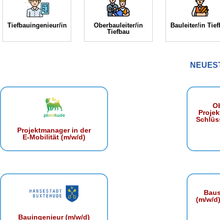
Tiefbauingenieur/in
Oberbauleiter/in
Bauleiter/in Tie
Tiefbau
NEUES
Ob
Projek
Schlüss
Projektmanager in der
E‑Mobilität (m/w/d)
Baust
(m/w/d)
Bauingenieur (m/w/d)