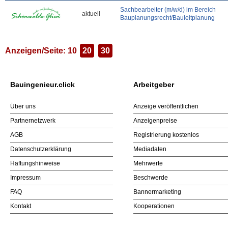
Sachbearbeiter (m/w/d) im Bereich
aktuell
Bauplanungsrecht/Bauleitplanung
Anzeigen/Seite: 10
20
30
Bauingenieur.click
Arbeitgeber
Über uns
Anzeige veröffentlichen
Partnernetzwerk
Anzeigenpreise
AGB
Registrierung kostenlos
Datenschutzerklärung
Mediadaten
Haftungshinweise
Mehrwerte
Impressum
Beschwerde
FAQ
Bannermarketing
Kontakt
Kooperationen