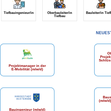
Tiefbauingenieur/in
Oberbauleiter/in
Bauleiter/in Tie
Tiefbau
NEUES
Ob
Projek
Schlüss
Projektmanager in der
E‑Mobilität (m/w/d)
Baust
(m/w/d)
Bauingenieur (m/w/d)