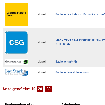
aktuell
Bauleiter Packstation Raum Karlsruhe/R
ARCHITEKT / BAUINGENIEUR / BAUT
aktuell
STUTTGART
aktuell
Bauleiter (m/w/d)
aktuell
Bauleiter/Projektleiter (m/w)
Anzeigen/Seite: 10
20
30
Bauingenieur.click
Arbeitgeber